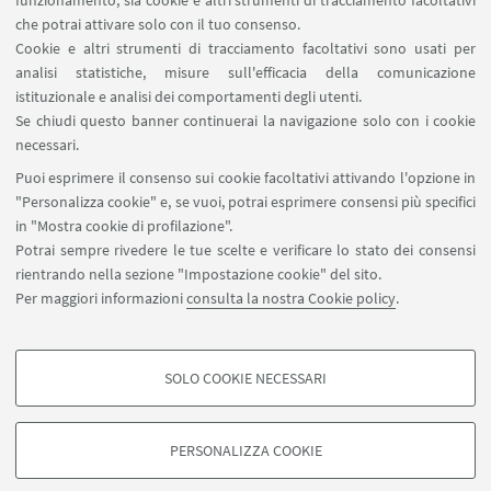
funzionamento, sia cookie e altri strumenti di tracciamento facoltativi
che potrai attivare solo con il tuo consenso.
Pubblicato il 22 febbraio 2021
Cookie e altri strumenti di tracciamento facoltativi sono usati per
analisi statistiche, misure sull'efficacia della comunicazione
istituzionale e analisi dei comportamenti degli utenti.
Fano marine center prende forma. Nel 2021
Se chiudi questo banner continuerai la navigazione solo con i cookie
pronto il nuovo acquario
necessari.
Sarà progettato e realizzato dalla stazione
Puoi esprimere il consenso sui cookie facoltativi attivando l'opzione in
zoologica di Napoli e conterrà 8 vasche ideali per la
"Personalizza cookie" e, se vuoi, potrai esprimere consensi più specifici
flora e la fauna.
in "Mostra cookie di profilazione".
Potrai sempre rivedere le tue scelte e verificare lo stato dei consensi
Pubblicato il 17 agosto 2020
rientrando nella sezione "Impostazione cookie" del sito.
Per maggiori informazioni
consulta la nostra Cookie policy
.
2
1
SOLO COOKIE NECESSARI
Successivi
COOKIE DI PROFILAZIONE - FACOLTATIVI
4
elementi
Si tratta di cookie utilizzati per analizzare le caratteristiche della navigazione
PERSONALIZZA COOKIE
degli utenti, creare profili in base al loro comportamento sul sito, per analisi
»
di marketing.