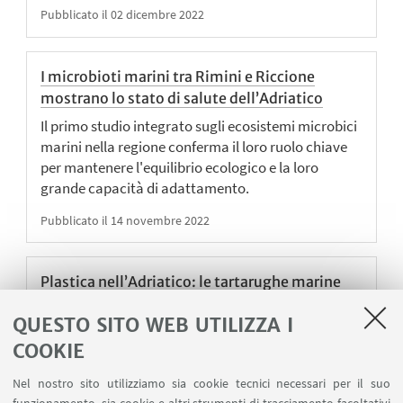
Pubblicato il 02 dicembre 2022
I microbioti marini tra Rimini e Riccione
mostrano lo stato di salute dell’Adriatico
Il primo studio integrato sugli ecosistemi microbici
marini nella regione conferma il loro ruolo chiave
per mantenere l'equilibrio ecologico e la loro
grande capacità di adattamento.
Pubblicato il 14 novembre 2022
Plastica nell’Adriatico: le tartarughe marine
sentinelle e vittime dell’inquinamento
QUESTO SITO WEB UTILIZZA I
Un gruppo di studiosi dell’Università di Bologna ha
COOKIE
trovato detriti plastici nelle feci di 45 esemplari
ricoverati all’Ospedale delle Tartarughe della
Nel nostro sito utilizziamo sia cookie tecnici necessari per il suo
Fondazione Cetacea di Riccione.